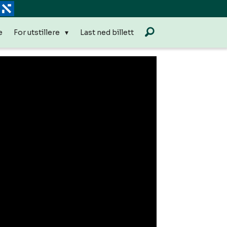
e
For utstillere
Last ned billett