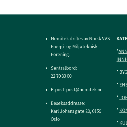
Nemitek driftes av Norsk VVS
KAT
Energi- og Miljøteknisk
*
AN
Forening.
INN
Sentralbord:
*
BY
22 70 83 00
*
ENE
E-post: post@nemitek.no
*
JO
Besøksaddresse:
*
KO
Karl Johans gate 20, 0159
Oslo
*
KU