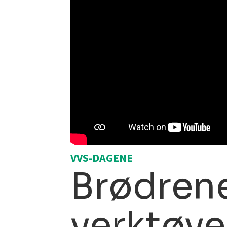
VVS-DAGENE
Brødrene
verktøye