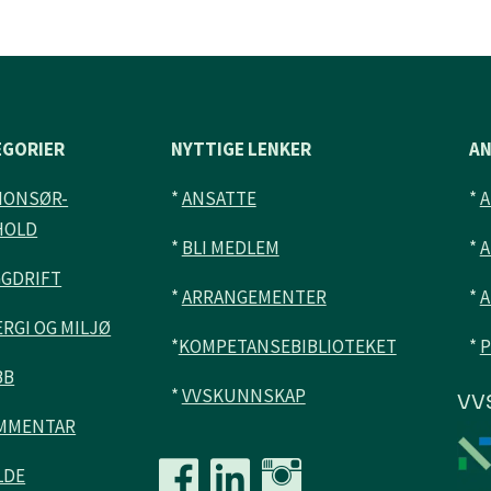
EGORIER
NYTTIGE LENKER
A
NONSØR-
*
ANSATTE
*
HOLD
*
BLI MEDLEM
*
A
GGDRIFT
*
ARRANGEMENTER
*
A
RGI OG MILJØ
*
KOMPETANSEBIBLIOTEKET
*
P
BB
*
VVSKUNNSKAP
VV
MMENTAR
LDE