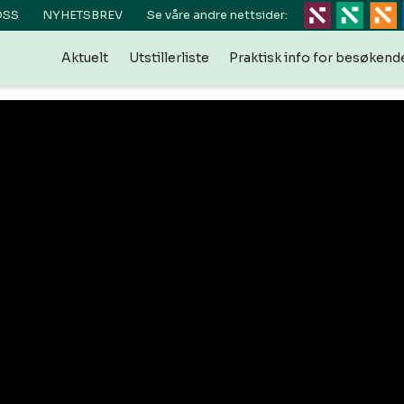
OSS
NYHETSBREV
Se våre andre nettsider:
Aktuelt
Utstillerliste
Praktisk info for besøkend