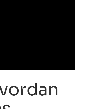
hvordan
es