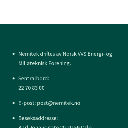
Nemitek driftes av Norsk VVS Energi- og
Miljøteknisk Forening.
Sentralbord:
22 70 83 00
E-post: post@nemitek.no
Besøksaddresse:
Karl Johans gate 20, 0159 Oslo