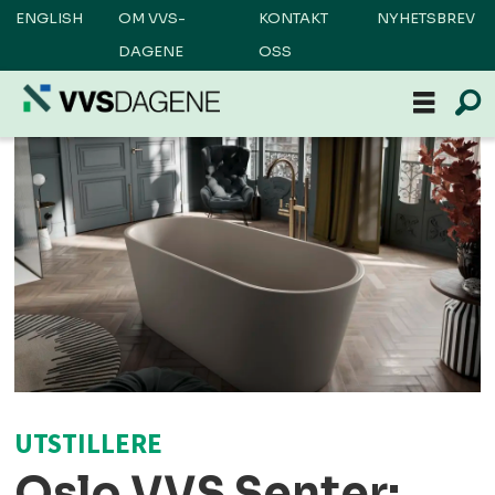
ENGLISH
OM VVS-
KONTAKT
NYHETSBREV
DAGENE
OSS
UTSTILLERE
Oslo VVS Senter: