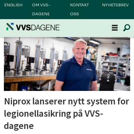
ENGLISH
OM VVS-
KONTAKT
NYHETSBREV
DAGENE
OSS
Tag:
niprox
Niprox lanserer nytt system for
legionellasikring på VVS-
dagene