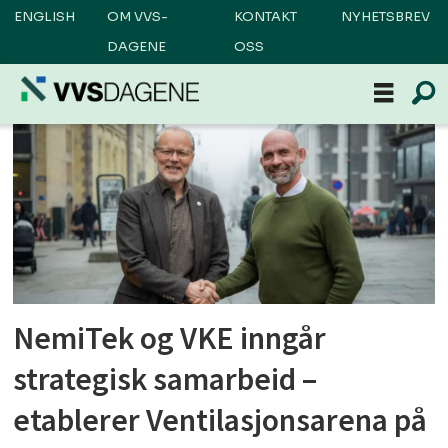
ENGLISH
OM VVS-
KONTAKT
NYHETSBREV
DAGENE
OSS
Tag:
vke
NemiTek og VKE inngår
strategisk samarbeid –
etablerer Ventilasjonsarena på