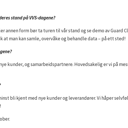
 deres stand på VVS-dagene?
ller annen form bør ta turen til vår stand og se demo av Guard 
ik at man kan samle, overvåke og behandle data – på ett sted!
dagene?
 nye kunder, og samarbeidspartnere. Hovedsakelig er vi på mes
?
inst bli kjent med nye kunder og leverandører. Vi håper selvfø
!
ober.