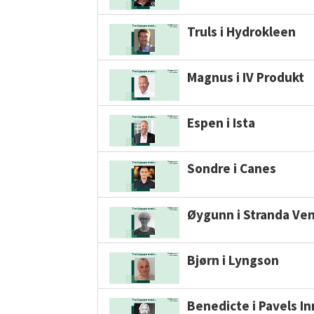
Truls i Hydrokleen
Magnus i IV Produkt
Espen i Ista
Sondre i Canes
Øygunn i Stranda Ven
Bjørn i Lyngson
Benedicte i Pavels I