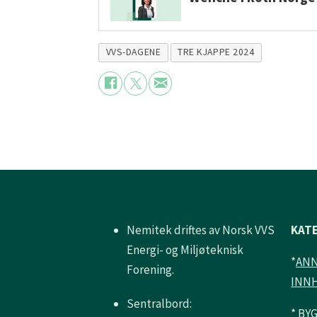
VVS-DAGENE
TRE KJAPPE 2024
Nemitek driftes av Norsk VVS
KAT
Energi- og Miljøteknisk
*
AN
Forening.
INN
Sentralbord:
*
BY