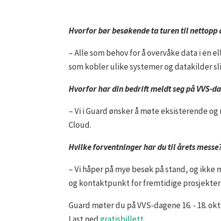
Hvorfor bør besøkende ta turen til nettopp
– Alle som behov for å overvåke data i en e
som kobler ulike systemer og datakilder sl
Hvorfor har din bedrift meldt seg på VVS-
– Vi i Guard ønsker å møte eksisterende og
Cloud.
Hvilke forventninger har du til årets messe
– Vi håper på mye besøk på stand, og ikke m
og kontaktpunkt for fremtidige prosjekter
Guard møter du på VVS-dagene 16. - 18. okt
Last ned
gratisbillett
.