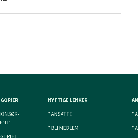
EGORIER
NYTTIGE LENKER
A
NONSØR-
*
ANSATTE
*
HOLD
*
BLI MEDLEM
*
A
GGDRIFT