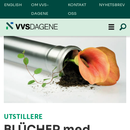
ENGLISH
OM VVS-
KONTAKT
NYHETSBREV
DAGENE
OSS
UTSTILLERE
BLÜCHER med