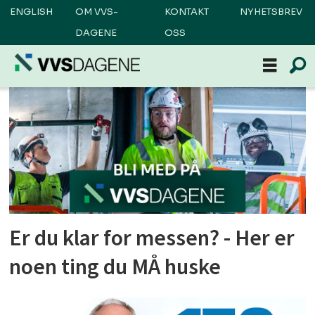
ENGLISH
OM VVS-
KONTAKT
NYHETSBREV
DAGENE
OSS
Tag:
vvs
Er du klar for messen? - Her er
noen ting du MÅ huske